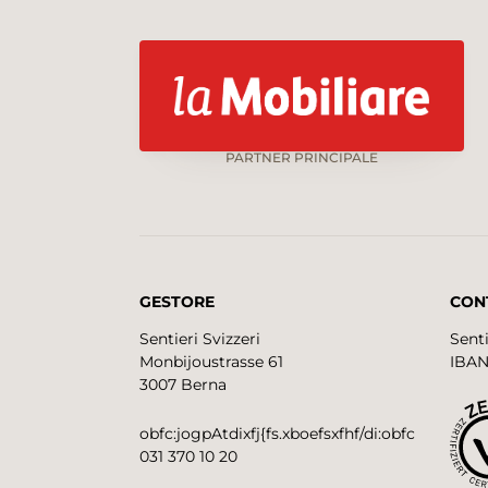
PARTNER PRINCIPALE
GESTORE
CON
Sentieri Svizzeri
Senti
Monbijoustrasse 61
IBAN
3007 Berna
obfc:jogpAtdixfj{fs.xboefsxfhf/di:obfc
031 370 10 20