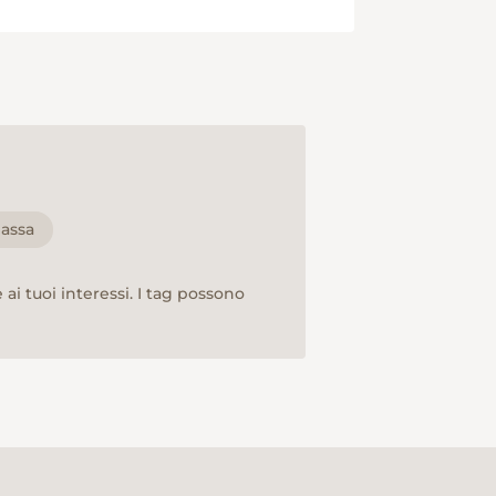
assa
ai tuoi interessi. I tag possono