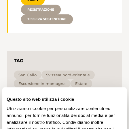
REGISTRAZIONE
TESSERA SOSTENITORE
TAG
San Gallo
Svizzera nord-orientale
Escursione in montagna
Estate
per le famiglie
Media
T2
Questo sito web utilizza i cookie
Cliccando su un tag, puoi aggiungerlo al tuo
Utilizziamo i cookie per personalizzare contenuti ed
account e ottenere contenuti personalizzati in base
annunci, per fornire funzionalità dei social media e per
ai tuoi interessi. I tag possono essere salvati solo in
analizzare il nostro traffico. Condividiamo inoltre
un account.