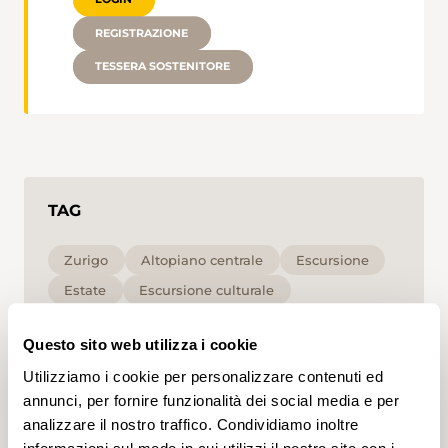
REGISTRAZIONE
TESSERA SOSTENITORE
TAG
Zurigo
Altopiano centrale
Escursione
Estate
Escursione culturale
per le famiglie
Bassa
Questo sito web utilizza i cookie
Cliccando su un tag, puoi aggiungerlo al tuo
Utilizziamo i cookie per personalizzare contenuti ed
account e ottenere contenuti personalizzati in base
annunci, per fornire funzionalità dei social media e per
ai tuoi interessi. I tag possono essere salvati solo in
analizzare il nostro traffico. Condividiamo inoltre
un account.