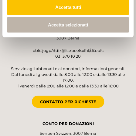
Accetta tutti
GESTORE
Accetta selezionati
Sentieri Svizzeri
Monbijoustrasse 61
3007 Berna
obfc:jogpAtdixfj{fs.xboefsxfhf/di:obfc
031 370 10 20
Servizio agli abbonati e ai donatori; informazioni generali.
Dal lunedì al giovedì dalle 8:00 alle 12:00 e dalle 13:30 alle
17:00.
Il venerdì dalle 8:00 alle 12:00 e dalle 13:30 alle 16:00.
CONTATTO PER RICHIESTE
CONTO PER DONAZIONI
Sentieri Svizzeri, 3007 Berna