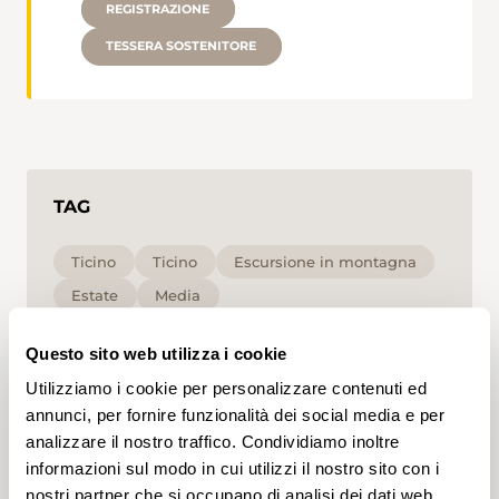
REGISTRAZIONE
TESSERA SOSTENITORE
TAG
Ticino
Ticino
Escursione in montagna
Estate
Media
Questo sito web utilizza i cookie
Cliccando su un tag, puoi aggiungerlo al tuo
account e ottenere contenuti personalizzati in base
Utilizziamo i cookie per personalizzare contenuti ed
ai tuoi interessi. I tag possono essere salvati solo in
un account.
annunci, per fornire funzionalità dei social media e per
analizzare il nostro traffico. Condividiamo inoltre
informazioni sul modo in cui utilizzi il nostro sito con i
nostri partner che si occupano di analisi dei dati web,