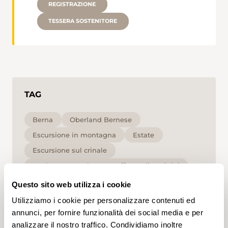
REGISTRAZIONE
TESSERA SOSTENITORE
TAG
Berna
Oberland Bernese
Escursione in montagna
Estate
Escursione sul crinale
per le persone che non soffrono di vertigini
Alta
Questo sito web utilizza i cookie
Utilizziamo i cookie per personalizzare contenuti ed
Cliccando su un tag, puoi aggiungerlo al tuo
annunci, per fornire funzionalità dei social media e per
account e ottenere contenuti personalizzati in base
analizzare il nostro traffico. Condividiamo inoltre
ai tuoi interessi. I tag possono essere salvati solo in