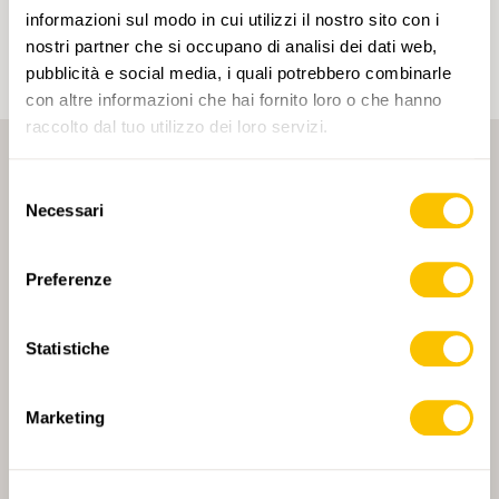
un account.
informazioni sul modo in cui utilizzi il nostro sito con i
nostri partner che si occupano di analisi dei dati web,
pubblicità e social media, i quali potrebbero combinarle
con altre informazioni che hai fornito loro o che hanno
raccolto dal tuo utilizzo dei loro servizi.
Selezione
Necessari
del
consenso
Preferenze
PARTNER PRINCIPALE
Statistiche
Marketing
PARTNER PRINCIPALE E PARTNER DI TRASPORTO