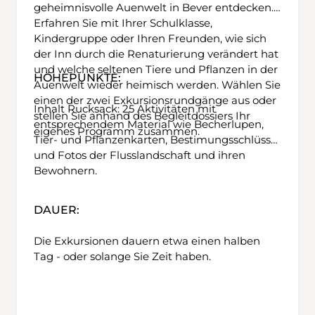
unterhalb der Alp Dadens Sut einen grossen
geheimnisvolle Auenwelt in Bever entdecken.
Bogen und führt über aussichtsreiche alpine
Erfahren Sie mit Ihrer Schulklasse,
Matten in den Talkessel des Val Murtès. Hier
Kindergruppe oder Ihren Freunden, wie sich
hat sich an den Hängen auf beiden Seiten
der Inn durch die Renaturierung verändert hat
zugleich die Lawine damals losgerissen.
und welche seltenen Tiere und Pflanzen in der
HÖHEPUNKTE:
Vorsicht verlangt der Wanderweg durch die
Auenwelt wieder heimisch werden. Wählen Sie
Verbauungen, die heute das Anrissgebiet
einen der zwei Exkursionsrundgänge aus oder
Inhalt Rucksack: 25 Aktivitäten mit
schützen. Bei Crap Ner angelangt, führt der
stellen Sie anhand des Begleitdossiers Ihr
entsprechendem Material wie Becherlupen,
Weg über dicht mit Heidelbeersträuchern
eigenes Programm zusammen.
Tier- und Pflanzenkarten, Bestimungsschlüssel
bewachsenen Waldboden steil abwärts, zurück
und Fotos der Flusslandschaft und ihren
nach Sumvitg.
Bewohnern.
DAUER:
Die Exkursionen dauern etwa einen halben
Tag - oder solange Sie Zeit haben.