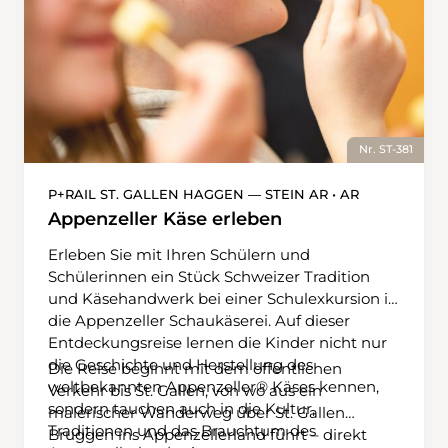
Nr. ST-381
P+RAIL ST. GALLEN HAGGEN — STEIN AR • AR
Appenzeller Käse erleben
Erleben Sie mit Ihren Schülern und
Schülerinnen ein Stück Schweizer Tradition
und Käsehandwerk bei einer Schulexkursion in
die Appenzeller Schaukäserei. Auf dieser
Entdeckungsreise lernen die Kinder nicht nur
die Geschichte und Herstellung des
Die Reise beginnt mit dem öffentlichen
weltbekannten Appenzeller® Käses kennen,
Verkehr bis St. Gallen, von wo aus ein
sondern tauchen auch in die Kultur,
malerischer Wanderweg über St. Gallen
Traditionen und das Brauchtum des
Bruggen ins Appenzellerland führt – direkt