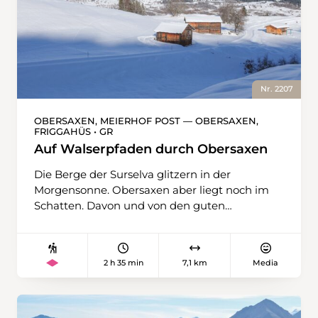
Nr. 2207
OBERSAXEN, MEIERHOF POST — OBERSAXEN,
FRIGGAHÜS • GR
Auf Walserpfaden durch Obersaxen
Die Berge der Surselva glitzern in der
Morgensonne. Obersaxen aber liegt noch im
Schatten. Davon und von den guten
Schneeverhältnissen profitiert diese
Winterwanderung. Sie führt vom Weiler
Meierhof zum Weiler Friggahüs und ist nur
2 h 35 min
7,1 km
Media
eine von vielen Winter- und
Schneeschuhwanderungen, die Obersaxen zu
bieten hat. Auf der Wanderung kann die für
die Walser typische Baukultur bestaunt