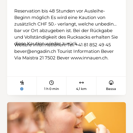
Reservation bis 48 Stunden vor Ausleihe-
Beginn möglich Es wird eine Kaution von
zusätzlich CHF 50.- verlangt, welche unbedingt
bar vor Ort abzugeben ist. Bei der Rückgabe
und Vollständigkeit des Rucksacks erhalten Sie
diese Kaution wieder zurück.
Weitere Informationen: Tel. +41 81 852 49 45
bever@engadin.ch Tourist Information Bever
Via Maistra 21 7502 Bever www.innauen.ch.
1 h 0 min
4,1 km
Bassa