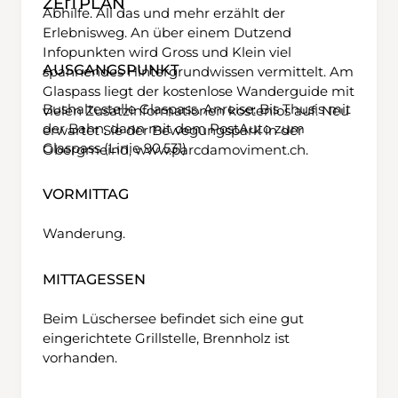
ZEITPLAN
Abhilfe. All das und mehr erzählt der
Erlebnisweg. An über einem Dutzend
Infopunkten wird Gross und Klein viel
AUSGANGSPUNKT
spannendes Hintergrundwissen vermittelt. Am
Glaspass liegt der kostenlose Wanderguide mit
Bushaltestelle Glaspass. Anreise: Bis Thusis mit
vielen Zusatzinformationen kostenlos auf. Neu
der Bahn, dann mit dem PostAuto zum
erwartet Sie der Bewegungspark in der
Glaspass (Linie 90.531)
Obergmeind,
www.parcdamoviment.ch
.
VORMITTAG
Wanderung.
MITTAGESSEN
Beim Lüschersee befindet sich eine gut
eingerichtete Grillstelle, Brennholz ist
vorhanden.