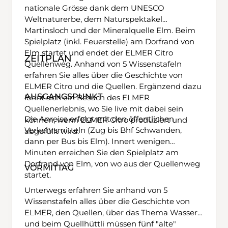
nationale Grösse dank dem UNESCO
Weltnaturerbe, dem Naturspektakel
Martinsloch und der Mineralquelle Elm. Beim
Spielplatz (inkl. Feuerstelle) am Dorfrand von
Elm startet und endet der ELMER Citro
ZEITPLAN
Quellenweg. Anhand von 5 Wissenstafeln
erfahren Sie alles über die Geschichte von
ELMER Citro und die Quellen. Ergänzend dazu
AUSGANGSPUNKT
lohnt sich ein Besuch des ELMER
Quellenerlebnis, wo Sie live mit dabei sein
Die Anreise erfolgt mit den öffentlichen
können, wenn ELMER Citro produziert und
Verkehrsmitteln (Zug bis Bhf Schwanden,
abgefüllt wird.
dann per Bus bis Elm). Innert wenigen
Minuten erreichen Sie den Spielplatz am
Dorfrand von Elm, von wo aus der Quellenweg
VORMITTAG
startet.
Unterwegs erfahren Sie anhand von 5
Wissenstafeln alles über die Geschichte von
ELMER, den Quellen, über das Thema Wasser
und beim Quellhüttli müssen fünf "alte"