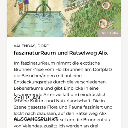
Nr. ST-304
VALENDAS, DORF
faszinaturRaum und Rätselweg Alix
Im faszinaturRaum nimmt die exotische
Brunnen-Nixe vom Holzbrunnen am Dorfplatz
die Besucher/innen mit auf eine
Entdeckungsreise durch die verschiedenen
Lebensräume und gibt Einblicke in eine
faszinierende Artenvielfalt und eindrücklich
ZEITPLAN
schöne Kultur- und Naturlandschaft. Die in
Szene gesetzte Flora und Fauna fasziniert und
lockt nach draussen, auf den Rätselweg Alix.
AUSGANGSPUNKT
Dort löst man das Rätsel um die Brunnenfrau
von Valendas, zusätzlich werden an drei