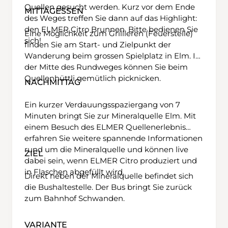
Quellen gesucht werden. Kurz vor dem Ende
MITTAGESSEN
des Weges treffen Sie dann auf das Highlight:
den ELMER Citro Brunnen. Bitte bedienen Sie
Eine Möglichkeit zum Grillieren (Feuerstelle)
sich!
finden Sie am Start- und Zielpunkt der
Wanderung beim grossen Spielplatz in Elm. In
der Mitte des Rundweges können Sie beim
Quellenhüttli gemütlich picknicken.
NACHMITTAG
Ein kurzer Verdauungsspaziergang von 7
Minuten bringt Sie zur Mineralquelle Elm. Mit
einem Besuch des ELMER Quellenerlebnis
erfahren Sie weitere spannende Informationen
rund um die Mineralquelle und können live
ZIEL
dabei sein, wenn ELMER Citro produziert und
in Flaschen abgefüllt wird.
Direkt neben der Mineralquelle befindet sich
die Bushaltestelle. Der Bus bringt Sie zurück
zum Bahnhof Schwanden.
VARIANTE