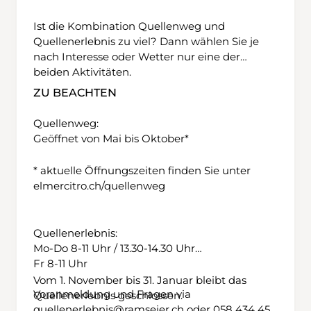
Ist die Kombination Quellenweg und
Quellenerlebnis zu viel? Dann wählen Sie je
nach Interesse oder Wetter nur eine der
beiden Aktivitäten.
ZU BEACHTEN
Quellenweg:
Geöffnet von Mai bis Oktober*
* aktuelle Öffnungszeiten finden Sie unter
elmercitro.ch/quellenweg
Quellenerlebnis:
Mo-Do 8-11 Uhr / 13.30-14.30 Uhr
Fr 8-11 Uhr
Vom 1. November bis 31. Januar bleibt das
Voranmeldung und Fragen via
Quellenerlebnis geschlossen.
quellenerlebnis@ramseier.ch oder 058 434 45