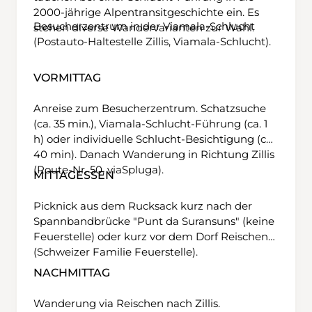
2000-jährige Alpentransitgeschichte ein. Es
Besucherzentrum in der Viamala-Schlucht
stehen diverse Wandervarianten zur Wahl.
(Postauto-Haltestelle Zillis, Viamala-Schlucht).
VORMITTAG
Anreise zum Besucherzentrum. Schatzsuche
(ca. 35 min.), Viamala-Schlucht-Führung (ca. 1
h) oder individuelle Schlucht-Besichtigung (ca.
40 min). Danach Wanderung in Richtung Zillis
(Route-Nr. 50, viaSpluga).
MITTAGESSEN
Picknick aus dem Rucksack kurz nach der
Spannbandbrücke "Punt da Suransuns" (keine
Feuerstelle) oder kurz vor dem Dorf Reischen
(Schweizer Familie Feuerstelle).
NACHMITTAG
Wanderung via Reischen nach Zillis.