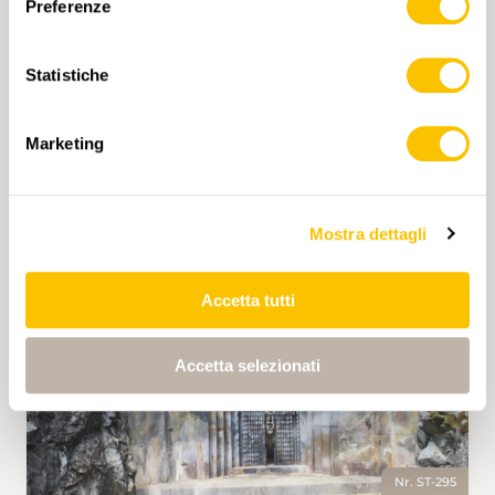
Preferenze
LINK ZU WEBSITE
http://www.erlebnisweg-glaspass.ch
Statistiche
Marketing
2 h 30 min
7,1 km
Media
Mostra dettagli
Accetta tutti
Accetta selezionati
Nr. ST-295