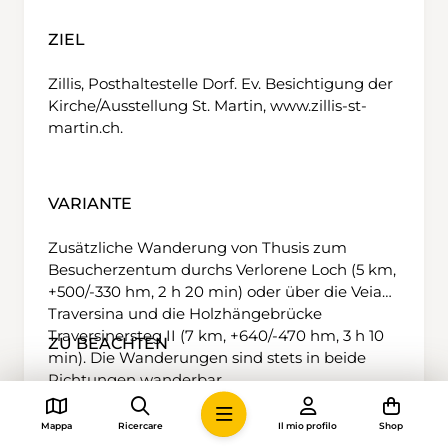
ZIEL
Zillis, Posthaltestelle Dorf. Ev. Besichtigung der
Kirche/Ausstellung St. Martin, www.zillis-st-
martin.ch.
VARIANTE
Zusätzliche Wanderung von Thusis zum
Besucherzentum durchs Verlorene Loch (5 km,
+500/-330 hm, 2 h 20 min) oder über die Veia
Traversina und die Holzhängebrücke
Traversinersteg II (7 km, +640/-470 hm, 3 h 10
ZU BEACHTEN
min). Die Wanderungen sind stets in beide
Richtungen wanderbar.
Für die Schatzsuche und die Viamala-Führung
ist eine Reservation erforderlich. Bei den
Mappa
Ricercare
Il mio profilo
Shop
Wanderwegen handelt es sich um weiss-rot-