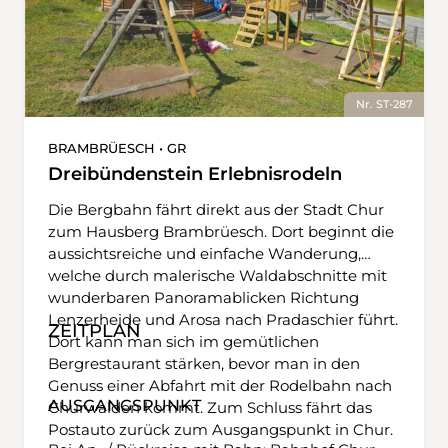
Nr. ST-287
BRAMBRÜESCH • GR
Dreibündenstein Erlebnisrodeln
Die Bergbahn fährt direkt aus der Stadt Chur
zum Hausberg Brambrüesch. Dort beginnt die
aussichtsreiche und einfache Wanderung,
welche durch malerische Waldabschnitte mit
wunderbaren Panoramablicken Richtung
Lenzerheide und Arosa nach Pradaschier führt.
ZEITPLAN
Dort kann man sich im gemütlichen
Bergrestaurant stärken, bevor man in den
Genuss einer Abfahrt mit der Rodelbahn nach
AUSGANGSPUNKT
Churwalden kommt. Zum Schluss fährt das
Postauto zurück zum Ausgangspunkt in Chur.