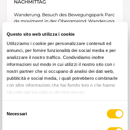
NACHMITTAG
Wanderung. Besuch des Bewegungspark Parc
da moviment in der Obergmeind. Wanderung
zum Glaspass
Questo sito web utilizza i cookie
Utilizziamo i cookie per personalizzare contenuti ed
ZIEL
annunci, per fornire funzionalità dei social media e per
analizzare il nostro traffico. Condividiamo inoltre
Bushaltestelle Glaspass
informazioni sul modo in cui utilizzi il nostro sito con i
nostri partner che si occupano di analisi dei dati web,
VARIANTE
pubblicità e social media, i quali potrebbero combinarle
con altre informazioni che hai fornito loro o che hanno
Zusatzweg: Glaspass - Härdställi - Innerglas: 1.8
raccolto dal tuo utilizzo dei loro servizi.
km, 25 min.
Selezione
LINKS
Necessari
del
consenso