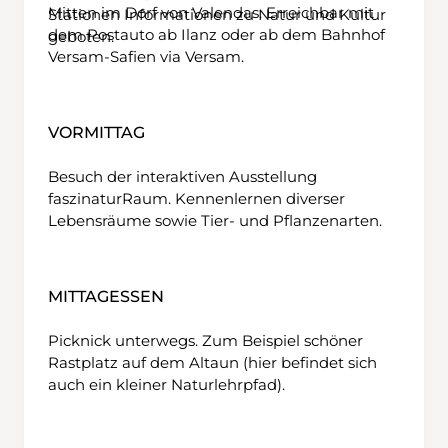
Mitten im Dorf von Valendas. Erreichbar mit
Stationen Informationen zu Natur und Kultur
dem Postauto ab Ilanz oder ab dem Bahnhof
geboten.
Versam-Safien via Versam.
VORMITTAG
Besuch der interaktiven Ausstellung
faszinaturRaum. Kennenlernen diverser
Lebensräume sowie Tier- und Pflanzenarten.
MITTAGESSEN
Picknick unterwegs. Zum Beispiel schöner
Rastplatz auf dem Altaun (hier befindet sich
auch ein kleiner Naturlehrpfad).