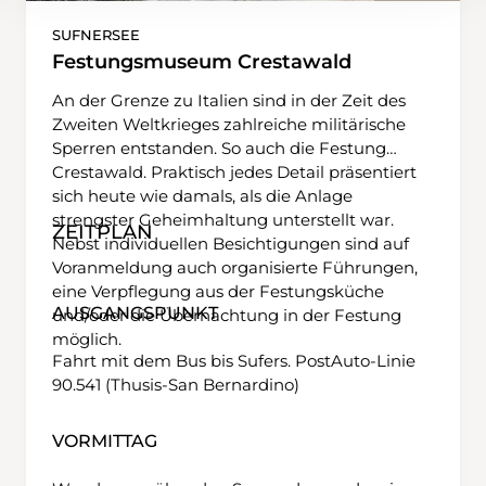
SUFNERSEE
Festungsmuseum Crestawald
An der Grenze zu Italien sind in der Zeit des
Zweiten Weltkrieges zahlreiche militärische
Sperren entstanden. So auch die Festung
Crestawald. Praktisch jedes Detail präsentiert
sich heute wie damals, als die Anlage
strengster Geheimhaltung unterstellt war.
ZEITPLAN
Nebst individuellen Besichtigungen sind auf
Voranmeldung auch organisierte Führungen,
eine Verpflegung aus der Festungsküche
AUSGANGSPUNKT
und/oder die Übernachtung in der Festung
möglich.
Fahrt mit dem Bus bis Sufers. PostAuto-Linie
90.541 (Thusis-San Bernardino)
VORMITTAG