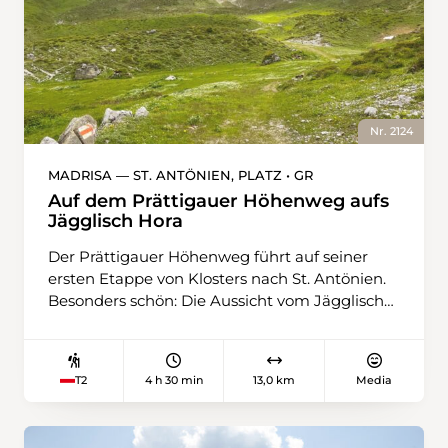
Nr. 2124
MADRISA — ST. ANTÖNIEN, PLATZ • GR
Auf dem Prättigauer Höhenweg aufs
Jägglisch Hora
Der Prättigauer Höhenweg führt auf seiner
ersten Etappe von Klosters nach St. Antönien.
Besonders schön: Die Aussicht vom Jägglisch
Horn ins Rätikon und die Bündner Alpen.
Gestartet wird die Wanderung mit einer
Gondelfahrt nach Madrisa, wo der Wandertag
4 h 30 min
13,0 km
Media
T2
mit einem Kaffee auf der Sonnenterrasse
gemütlich beginnt. Für Kinder lockt ein
grosser Spielplatz. Über eine Alpweide steigt