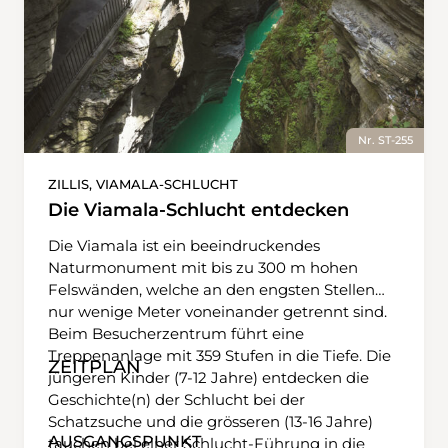
Nr. ST-255
ZILLIS, VIAMALA-SCHLUCHT
Die Viamala-Schlucht entdecken
Die Viamala ist ein beeindruckendes
Naturmonument mit bis zu 300 m hohen
Felswänden, welche an den engsten Stellen
nur wenige Meter voneinander getrennt sind.
Beim Besucherzentrum führt eine
Treppenanlage mit 359 Stufen in die Tiefe. Die
ZEITPLAN
jüngeren Kinder (7-12 Jahre) entdecken die
Geschichte(n) der Schlucht bei der
Schatzsuche und die grösseren (13-16 Jahre)
AUSGANGSPUNKT
tauchen bei einer Schlucht-Führung in die