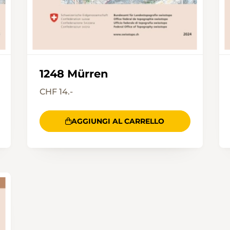
1248 Mürren
CHF 14.-
AGGIUNGI AL CARRELLO