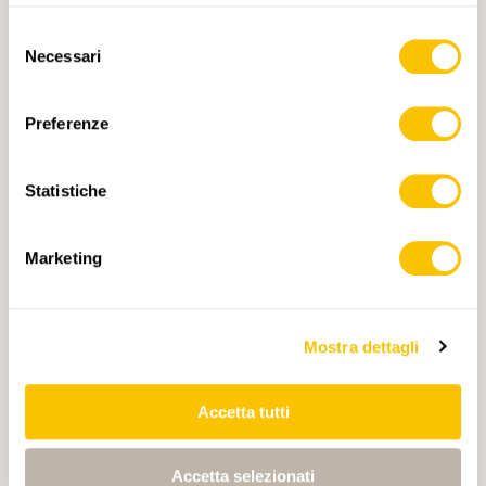
Selezione
Necessari
del
consenso
Preferenze
Statistiche
227T Appenzell
Marketing
CHF 22.50
AGGIUNGI AL CARRELLO
Mostra dettagli
Accetta tutti
Accetta selezionati