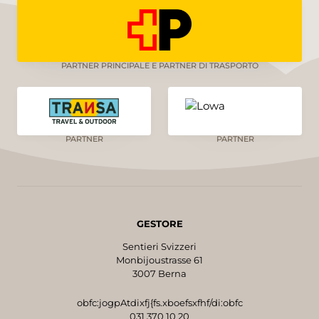
PARTNER PRINCIPALE E PARTNER DI TRASPORTO
PARTNER
PARTNER
GESTORE
Sentieri Svizzeri
Monbijoustrasse 61
3007 Berna
obfc:jogpAtdixfj{fs.xboefsxfhf/di:obfc
031 370 10 20