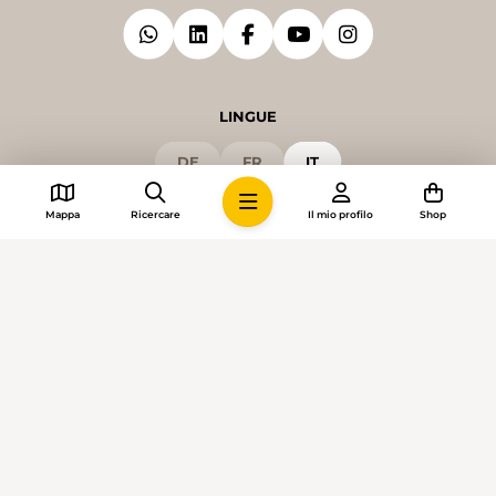
LINGUE
DE
FR
IT
Mappa
Ricercare
Il mio profilo
Shop
© 2026 • Sentieri Svizzeri
Impostazioni dei cookie
Colophon
Termini e condizioni generali