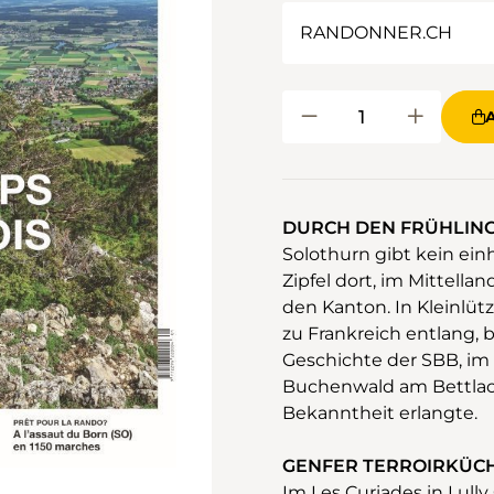
DURCH DEN FRÜHLIN
Solothurn gibt kein einh
Zipfel dort, im Mittell
den Kanton. In Kleinlütz
zu Frankreich entlang, b
Geschichte der SBB, im
Buchenwald am Bettlach
Bekanntheit erlangte.
GENFER TERROIRKÜC
Im Les Curiades in Lull