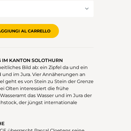
AGGIUNGI AL CARRELLO
G IM KANTON SOLOTHURN
eitliches Bild ab: ein Zipfel da und ein
and und im Jura. Vier Annäherungen an
el geht es von Stein zu Stein der Grenze
ei Olten interessiert die frühe
 Wasseramt das Wasser und im Jura der
stock, der jüngst internationale
HE
y GE überrascht Pascal Cloetens seine