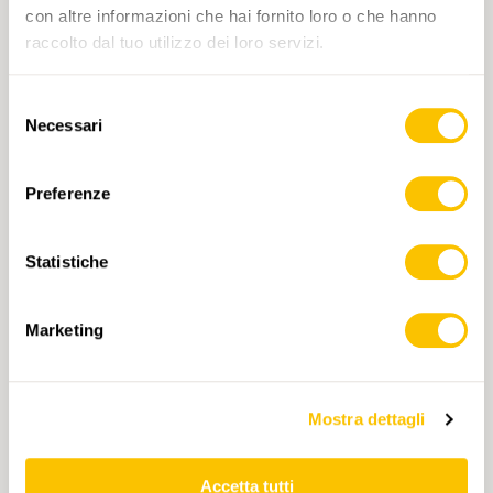
con altre informazioni che hai fornito loro o che hanno
raccolto dal tuo utilizzo dei loro servizi.
INDIRIZZO E-MAIL
Selezione
Necessari
del
consenso
COMPLEANNO
Preferenze
Statistiche
Marketing
Verifica Anti-Robot
Clicca per iniziare
Friendly
Captcha ⇗
Mostra dettagli
Accetta tutti