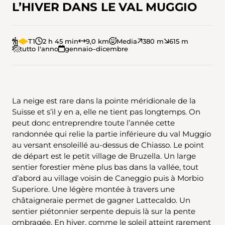
L’HIVER DANS LE VAL MUGGIO
T1
2 h 45 min
9,0 km
Media
380 m
615 m
tutto l'anno
gennaio–dicembre
La neige est rare dans la pointe méridionale de la
Suisse et s’il y en a, elle ne tient pas longtemps. On
peut donc entreprendre toute l’année cette
randonnée qui relie la partie inférieure du val Muggio
au versant ensoleillé au-dessus de Chiasso. Le point
de départ est le petit village de Bruzella. Un large
sentier forestier mène plus bas dans la vallée, tout
d’abord au village voisin de Caneggio puis à Morbio
Superiore. Une légère montée à travers une
châtaigneraie permet de gagner Lattecaldo. Un
sentier piétonnier serpente depuis là sur la pente
ombragée. En hiver, comme le soleil atteint rarement