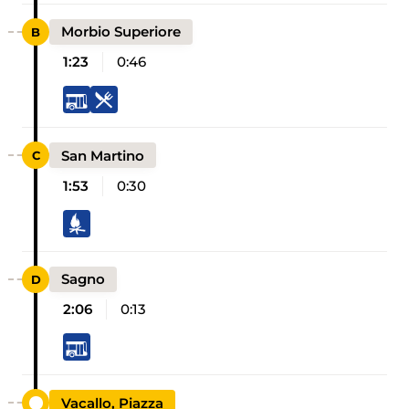
Morbio Superiore
1:23
0:46
San Martino
1:53
0:30
Sagno
2:06
0:13
Vacallo, Piazza