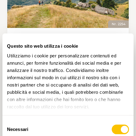
Nr. 2254
BELLAVISTA • TI
Sentiero del Monte Generoso
Questo sito web utilizza i cookie
Utilizziamo i cookie per personalizzare contenuti ed
Un percorso che intreccia natura e storia in uno
degli scenari più spettacolari del Canton Ticino.
annunci, per fornire funzionalità dei social media e per
Dalla stazione intermedia di Bellavista,
analizzare il nostro traffico. Condividiamo inoltre
raggiungibile con il treno a cremagliera, il
informazioni sul modo in cui utilizzi il nostro sito con i
sentiero attraversa alpeggi pittoreschi e luoghi
nostri partner che si occupano di analisi dei dati web,
ricchi di tradizione, come le affascinanti nevère,
pubblicità e social media, i quali potrebbero combinarle
3 h 25 min
9,4 km
Media
T2
antichi frigoriferi naturali utilizzati per la
con altre informazioni che hai fornito loro o che hanno
conservazione del latte. Seguendo il sentiero
raccolto dal tuo utilizzo dei loro servizi.
ad anello, ci si immerge in un paesaggio
montano che culmina sulla vetta del Monte
Generoso (1704 m), dove un panorama
Selezione
straordinario abbraccia la regione dei laghi e le
Necessari
del