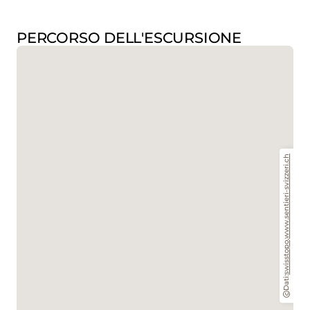
PERCORSO DELL'ESCURSIONE
www.sentieri-svizzeri.ch
,
swisstopo
Dati: