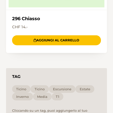
Bruzella. Chi ha ancora energia, può fare una
breve deviazione lungo un’antica mulattiera
verso il Mulino di Bruzella. Il vecchio mulino,
ancora funzionante, è aperto da aprile a
296 Chiasso
ottobre.
CHF 14.-
AGGIUNGI AL CARRELLO
TAG
Ticino
Ticino
Escursione
Estate
Inverno
Media
T1
Cliccando su un tag, puoi aggiungerlo al tuo