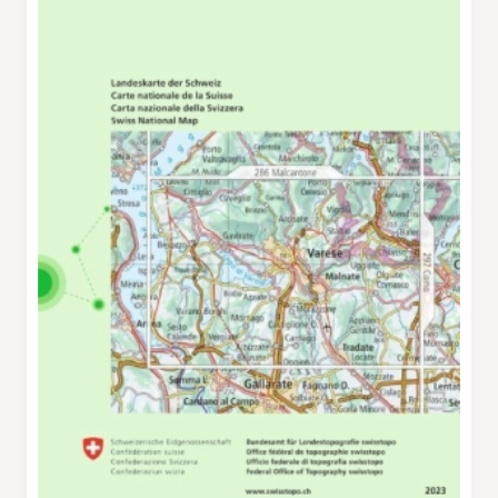
con la sua facciata decorata da un motivo a
losanghe colorate. Attraverso un sentiero
boschivo e una stradina, si passa per l’Alpe di
Castello fino a raggiungere Muggiasca, dove
un sentiero nel bosco scende ripido nella Valle
dei Pascoli. Camminando tra gli alberi e
accanto a ruderi di vecchie case, ci si imbatte
in una nevèra, una costruzione circolare in
pietra, interrata per due terzi. In primavera i
contadini riempivano queste strutture con
neve, così da poter conservare latte e formaggi
al fresco per tutta l’estate. Dall’Alpe di
Germania, il percorso prosegue con una
discesa ripida verso Turro, dove la primavera ha
già preso possesso del paesaggio: tutto diventa
sempre più verde. Poco dopo, sulla sponda
opposta della valle, si intravede Cabbio e si
arriva al grazioso villaggio di Casima. Da qui si
scende fino in fondo alla valle e si attraversa il
torrente Breggia, prima di risalire verso