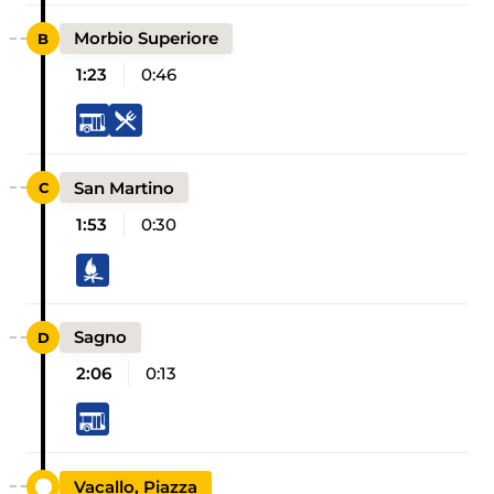
Morbio Superiore
1:23
0:46
San Martino
1:53
0:30
Sagno
2:06
0:13
Vacallo, Piazza