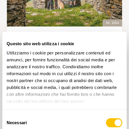
Nr. 2254
BELLAVISTA • TI
Sentiero del Monte Generoso
Questo sito web utilizza i cookie
Utilizziamo i cookie per personalizzare contenuti ed
Un percorso che intreccia natura e storia in uno
degli scenari più spettacolari del Canton Ticino.
annunci, per fornire funzionalità dei social media e per
Dalla stazione intermedia di Bellavista,
analizzare il nostro traffico. Condividiamo inoltre
raggiungibile con il treno a cremagliera, il
informazioni sul modo in cui utilizzi il nostro sito con i
sentiero attraversa alpeggi pittoreschi e luoghi
nostri partner che si occupano di analisi dei dati web,
ricchi di tradizione, come le affascinanti nevère,
pubblicità e social media, i quali potrebbero combinarle
3 h 25 min
9,4 km
Media
T2
antichi frigoriferi naturali utilizzati per la
con altre informazioni che hai fornito loro o che hanno
conservazione del latte. Seguendo il sentiero
raccolto dal tuo utilizzo dei loro servizi.
ad anello, ci si immerge in un paesaggio
montano che culmina sulla vetta del Monte
Generoso (1704 m), dove un panorama
Selezione
straordinario abbraccia la regione dei laghi e le
Necessari
del