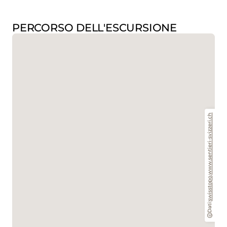
PERCORSO DELL'ESCURSIONE
www.sentieri-svizzeri.ch
,
swisstopo
Dati: