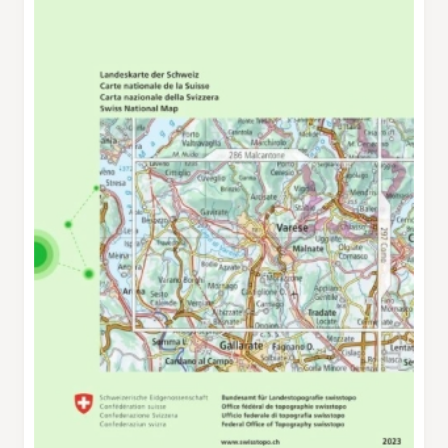
con la sua facciata decorata da un motivo a
losanghe colorate. Attraverso un sentiero
boschivo e una stradina, si passa per l’Alpe di
Castello fino a raggiungere Muggiasca, dove
un sentiero nel bosco scende ripido nella Valle
dei Pascoli. Camminando tra gli alberi e
accanto a ruderi di vecchie case, ci si imbatte
in una nevèra, una costruzione circolare in
pietra, interrata per due terzi. In primavera i
contadini riempivano queste strutture con
neve, così da poter conservare latte e formaggi
al fresco per tutta l’estate. Dall’Alpe di
Germania, il percorso prosegue con una
discesa ripida verso Turro, dove la primavera ha
già preso possesso del paesaggio: tutto diventa
sempre più verde. Poco dopo, sulla sponda
opposta della valle, si intravede Cabbio e si
arriva al grazioso villaggio di Casima. Da qui si
scende fino in fondo alla valle e si attraversa il
torrente Breggia, prima di risalire verso