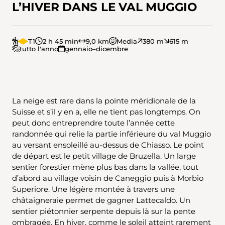
L’HIVER DANS LE VAL MUGGIO
T1
2 h 45 min
9,0 km
Media
380 m
615 m
tutto l'anno
gennaio–dicembre
La neige est rare dans la pointe méridionale de la
Suisse et s’il y en a, elle ne tient pas longtemps. On
peut donc entreprendre toute l’année cette
randonnée qui relie la partie inférieure du val Muggio
au versant ensoleillé au-dessus de Chiasso. Le point
de départ est le petit village de Bruzella. Un large
sentier forestier mène plus bas dans la vallée, tout
d’abord au village voisin de Caneggio puis à Morbio
Superiore. Une légère montée à travers une
châtaigneraie permet de gagner Lattecaldo. Un
sentier piétonnier serpente depuis là sur la pente
ombragée. En hiver, comme le soleil atteint rarement