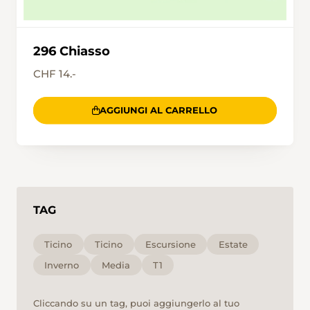
Bruzella. Chi ha ancora energia, può fare una
breve deviazione lungo un’antica mulattiera
verso il Mulino di Bruzella. Il vecchio mulino,
ancora funzionante, è aperto da aprile a
296 Chiasso
ottobre.
CHF 14.-
AGGIUNGI AL CARRELLO
TAG
Ticino
Ticino
Escursione
Estate
Inverno
Media
T1
Cliccando su un tag, puoi aggiungerlo al tuo