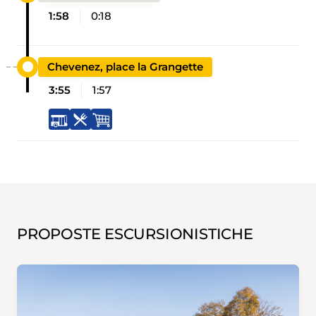
1:58
0:18
Chevenez, place la Grangette
3:55
1:57
PROPOSTE ESCURSIONISTICHE