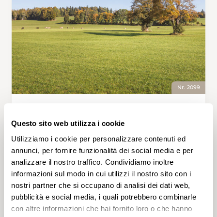
Nr. 2099
MONTFAUCON, POSTE — ST-BRAIS, VILLAGE • JU
Impressionen in den Freibergen
Questo sito web utilizza i cookie
Auf der Grenze zwischen der Schweiz und
Utilizziamo i cookie per personalizzare contenuti ed
Frankreich schlängelt sich der Doubs durch die
annunci, per fornire funzionalità dei social media e per
Falten eines zerfurchten Reliefs, reich an
analizzare il nostro traffico. Condividiamo inoltre
vielfältigen und überraschenden Landschaften,
informazioni sul modo in cui utilizzi il nostro sito con i
die es auf der Wanderung von Montfaucon
nostri partner che si occupano di analisi dei dati web,
nach St-Brais zu entdecken gibt. Das erste
pubblicità e social media, i quali potrebbero combinarle
3 h 55 min
12,3 km
Media
T1
Teilstück führt, auf Asphalt, durch Les Enfers –
con altre informazioni che hai fornito loro o che hanno
ein wahrlich höllischer Name, hinter dem sich