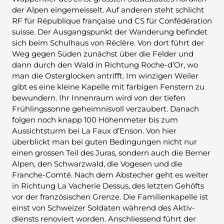
der Alpen eingemeisselt. Auf anderen steht schlicht
RF für République française und CS für Confédération
suisse. Der Ausgangspunkt der Wanderung befindet
sich beim Schulhaus von Réclère. Von dort führt der
Weg gegen Süden zunächst über die Felder und
dann durch den Wald in Richtung Roche-d’Or, wo
man die Osterglocken antrifft. Im winzigen Weiler
gibt es eine kleine Kapelle mit farbigen Fenstern zu
bewundern. Ihr Innenraum wird von der tiefen
Frühlingssonne geheimnisvoll verzaubert. Danach
folgen noch knapp 100 Höhenmeter bis zum
Aussichtsturm bei La Faux d’Enson. Von hier
überblickt man bei guten Bedingungen nicht nur
einen grossen Teil des Juras, sondern auch die Berner
Alpen, den Schwarzwald, die Vogesen und die
Franche-Comté. Nach dem Abstecher geht es weiter
in Richtung La Vacherie Dessus, des letzten Gehöfts
vor der französischen Grenze. Die Familienkapelle ist
einst von Schweizer Soldaten während des Aktiv-
diensts renoviert worden. Anschliessend führt der