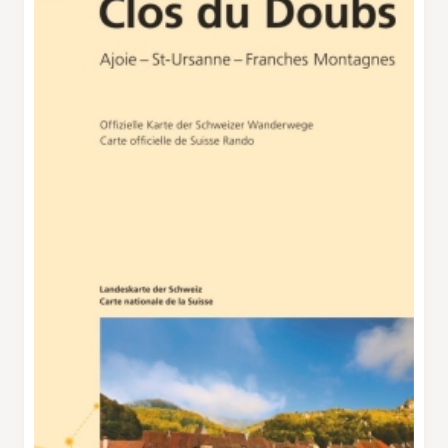
den Kameras. Farne auf dem Waldboden sind
noch letzte Nachkommen der einstigen
Riesenfarne, die es zu den Zeiten der
Dinosaurier gab. Unterwegs lädt ein kleiner
Aussichtsturm mit einer Wendeltreppe nahe
an der Grenze zu Frankreich zum Besteigen
ein. Auch die Grotten mit ihren faszinierenden
Tropfsteinen sind einen Besuch wert. Im
Gegensatz zum Dinosaurierpark dürfen sie nur
mit einer Führung besichtigen werden. Auf
dem weiteren Weg durch den Wald sind die
Besucher wieder alleine unterwegs. Im kleinen
Dorf Roche‑d’Or leben nur noch etwas mehr
als dreissig Einwohner. Von hier sieht man auf
der einen Seite nach Frankreich hinüber in das
bewaldete, grüne Tal des Doubs, auf der
anderen Seite auf den Flickenteppich von
Wäldern, Feldern und Wiesen der Ajoje.
Rocourt, das Tagesziel, liegt greifbar nahe.