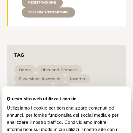
REGISTRAZIONE
TESSERA SOSTENITORE
TAG
Berna
Oberland Bernese
Escursione invernale
Inverno
per le famiglie
Alta
Questo sito web utilizza i cookie
Cliccando su un tag, puoi aggiungerlo al tuo
Utilizziamo i cookie per personalizzare contenuti ed
account e ottenere contenuti personalizzati in base
ai tuoi interessi. I tag possono essere salvati solo in
annunci, per fornire funzionalità dei social media e per
un account.
analizzare il nostro traffico. Condividiamo inoltre
informazioni sul modo in cui utilizzi il nostro sito con i