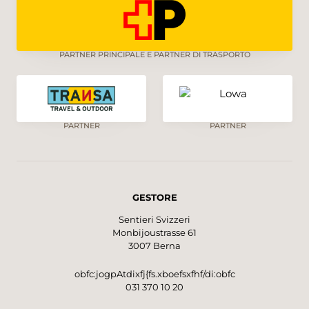
PARTNER PRINCIPALE E PARTNER DI TRASPORTO
PARTNER
PARTNER
GESTORE
Sentieri Svizzeri
Monbijoustrasse 61
3007 Berna
obfc:jogpAtdixfj{fs.xboefsxfhf/di:obfc
031 370 10 20