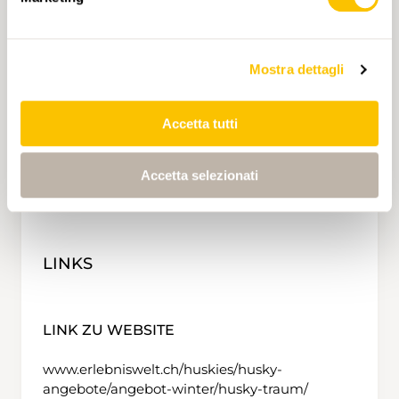
Teilnehmer: CHF 19.00 pro Schüler. 1
Begleitperson ist gratis. Jede weitere
Begleitperson: CHF 25.00.
Mostra dettagli
Nur Nachmittagsprogramm: Kosten ab 12
Teilnehmer: CHF 50.00 pro Schüler. 1
Begleitperson ist gratis. Jede weitere
Accetta tutti
Begleitperson: CHF 65.00.
Durchführung: April bis November, täglich
möglich auf Voranmeldung. Dezember bis
Accetta selezionati
März nur mittwochs, 14.15 Uhr - 16.15 Uhr.
LINKS
LINK ZU WEBSITE
www.erlebniswelt.ch/huskies/husky-
angebote/angebot-winter/husky-traum/