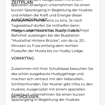
ZEITPLAN
Hochalp. Oben angekommen, erhebt sich vor
speziellen Anseilgurt unternehmen Sie einen
den Augen der prächtige Säntis, die
kurzen Spaziergang in Begleitung der Huskies
markanten Zacken der Churfirsten und im
und erleben die Kraft und Energie dieser
AUSGANGSPUNKT
Rücken hat man den Bodensee und das
zutraulichen Hunde eins zu eins. Je nach
Fürstenland. Anschliessend führt der Weg
Tagesablauf dürfen Sie mithelfen beim
Husky-Lodge Muotathal. Bus Nr. 1 ab Schwyz
führt entlang des Kesselgrats des Rossmoos,
Pflegen und Füttern des Husky-Rudels.
Bahnhof, aussteigen bei der Busstation
bis man auch dem Alpstein den Rücken
"Muotathal Hintere Brücke", von da ca. 20
zuwendet. Schnurstracks geht es nun im
Minuten zu Fuss entlang dem rechten
Zickzack talwärts, Richtung Bruggerenwald in
Flussufer der Muota bis zur Husky-Lodge.
die Aufstiegsroute. Auf dem Rückweg nach
Urnäsch können vielleicht die eigenen
VORMITTAG
Aufstiegsspuren im Schnee nochmals
ausgemacht werden
Zusammen mit Ihrer Schulklasse besuchen Sie
das schön ausgebaute Huskygehege und
machen sich vertraut mit den liebevollen
Schlittenhunden. Der Musher gibt Infos zu den
Huskies. Ausgerüstet mit einem speziellen
Anseilgurt unternehmen Sie einen kurzen
MITTAGESSEN
Spaziergang in Begleitung der Huskies.