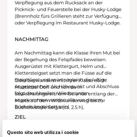
Verpflegung aus dem Rucksack an der
Picknick- und Feuerstelle bei der Husky-Lodge
(Brennholz fürs Grillieren steht zur Verfügung)
oder Verpflegung im Restaurant Husky-Lodge.
NACHMITTAG
Am Nachmittag kann die Klasse ihren Mut bei
der Begehung des Felspfades beweisen.
Ausgerüstet mit Klettergurt, Helm und
Klettersteigset setzt man die Füsse auf die
Steigbügel und spürt sogleich die luftige
Oder Sie wandern mit Ihrer Klasse nach
Angelegenheit. Als Höhepunkt und Abschluss
Muotathal Dorf und von da in
folgt das Abseilen. Wieder unten
abwechslungsreichem Gelände entlang der
angekommen werden alle von diesem
Muota auf dem Witzwanderweg bis zur
Erlebnis begeistert sein!
Bushaltestelle Selgis (ca. 2.5 h).
ZIEL
Je nach Wahl der Wanderstrecke bei der
Questo sito web utilizza i cookie