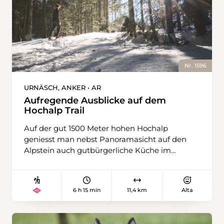
Nr. 1596
URNÄSCH, ANKER • AR
Aufregende Ausblicke auf dem
Hochalp Trail
Auf der gut 1500 Meter hohen Hochalp
geniesst man nebst Panoramasicht auf den
Alpstein auch gutbürgerliche Küche im
gleichnamigen Berggasthaus. Dessen
Öffnungszeiten sollten im Winter allerdings
vorgängig telefonisch erkundigt werden. Start
6 h 15 min
11,4 km
Alta
dieser Schneeschuhwanderung ist in Urnäsch,
einem urchigen Appenzellerdorf mit rund
2300 Einwohnerinnen und Einwohnern. Die