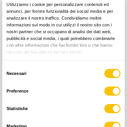
Bushaltestelle Selgis oder bei einer vorherigen
Utilizziamo i cookie per personalizzare contenuti ed
Bushaltestelle, wo Sie der Bus Nr. 1 wieder nach
annunci, per fornire funzionalità dei social media e per
Schwyz Bahnhof bringt.
analizzare il nostro traffico. Condividiamo inoltre
informazioni sul modo in cui utilizzi il nostro sito con i
VARIANTE
nostri partner che si occupano di analisi dei dati web,
pubblicità e social media, i quali potrebbero combinarle
Halbtagesprogramm oder
con altre informazioni che hai fornito loro o che hanno
Ganztagesprogramm ist beides möglich
raccolto dal tuo utilizzo dei loro servizi.
Selezione
ZU BEACHTEN
Necessari
del
Das Vormittags-Programm und das
consenso
Nachmittags-Programm dauert je 2 Stunden.
Preferenze
Ganzer Tag Kosten ab 12 Teilnehmer: CHF
60.00 pro Schüler. 1 Begleitperson ist gratis.
Statistiche
Jede weitere Begleitperson: CHF 89.00.
Nur Vormittagsprogramm: Kosten ab 12
Marketing